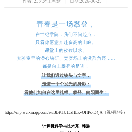
作者: 23艺术王智慧
|
日期:2026-06-25
|
青春是一场攀登，
在世纪学院，我们不问起点，
只看你愿意奔赴多高的山峰。
课堂上的孜孜以求、
实验室里的潜心钻研、竞赛场上的激烈角逐......
都是向上攀登的足迹！
让我们透过镜头与文字，
走进一个个发光的身影：
看他们如何在这里扎根、攀登、向阳而生！
https://mp.weixin.qq.com/s/uBBKTb13zHLxvOHPc-D4jA
（视频链接）
计算机科学与技术系 韩晨