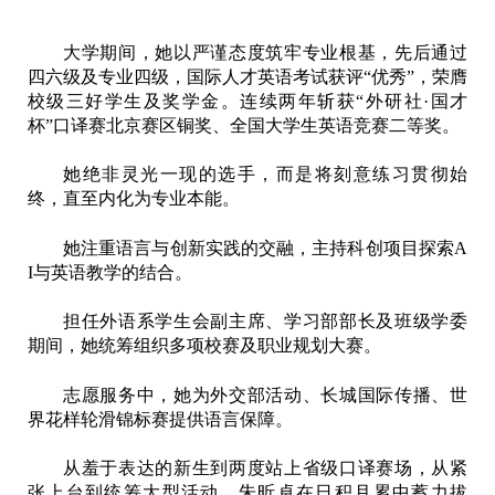
大学期间，她以严谨态度筑牢专业根基，先后通过
四六级及专业四级，国际人才英语考试获评“优秀”，荣膺
校级三好学生及奖学金。连续两年斩获“外研社·国才
杯”口译赛北京赛区铜奖、全国大学生英语竞赛二等奖。
她绝非灵光一现的选手，而是将刻意练习贯彻始
终，直至内化为专业本能。
她注重语言与创新实践的交融，主持科创项目探索A
I与英语教学的结合。
担任外语系学生会副主席、学习部部长及班级学委
期间，她统筹组织多项校赛及职业规划大赛。
志愿服务中，她为外交部活动、长城国际传播、世
界花样轮滑锦标赛提供语言保障。
从羞于表达的新生到两度站上省级口译赛场，从紧
张上台到统筹大型活动，朱昕卓在日积月累中蓄力拔