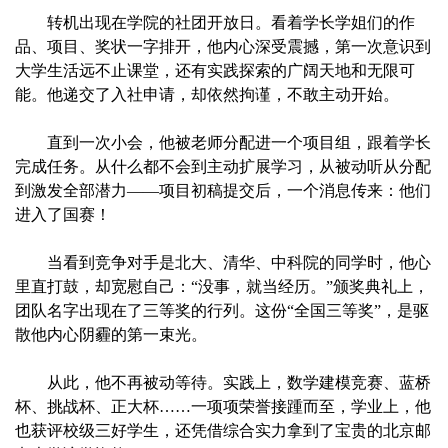
转机出现在学院的社团开放日。看着学长学姐们的作
品、项目、奖状一字排开，他内心深受震撼，第一次意识到
大学生活远不止课堂，还有实践探索的广阔天地和无限可
能。他递交了入社申请，却依然拘谨，不敢主动开始。
直到一次小会，他被老师分配进一个项目组，跟着学长
完成任务。从什么都不会到主动扩展学习，从被动听从分配
到激发全部潜力——项目初稿提交后，一个消息传来：他们
进入了国赛！
当看到竞争对手是北大、清华、中科院的同学时，他心
里直打鼓，却宽慰自己：“没事，就当经历。”颁奖典礼上，
团队名字出现在了三等奖的行列。这份“全国三等奖”，是驱
散他内心阴霾的第一束光。
从此，他不再被动等待。实践上，数学建模竞赛、蓝桥
杯、挑战杯、正大杯……一项项荣誉接踵而至，学业上，他
也获评校级三好学生，还凭借综合实力拿到了宝贵的北京邮