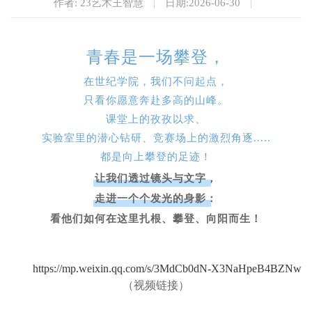
作者: 23艺术王智慧
|
日期:2026-06-30
|
青春是一场攀登，
在世纪学院，我们不问起点，
只看你愿意奔赴多高的山峰。
课堂上的孜孜以求、
实验室里的潜心钻研、竞赛场上的激烈角逐.....
都是向上攀登的足迹！
让我们透过镜头与文字，
走进一个个发光的身影：
看他们如何在这里扎根、攀登、向阳而生！
https://mp.weixin.qq.com/s/3MdCb0dN-X3NaHpeB4BZNw
（视频链接）